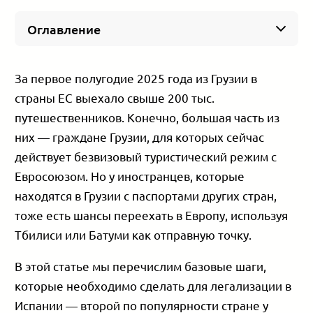
Оглавление
Самый простой способ легализоваться в
Испании
За первое полугодие 2025 года из Грузии в
Преимущества программы для цифровых
страны ЕС выехало свыше 200 тыс.
кочевников
путешественников. Конечно, большая часть из
Какие документы нужно подготовить для ВНЖ
Испании
них — граждане Грузии, для которых сейчас
Как выглядит процесс оформления ВНЖ с
действует безвизовый туристический режим с
агентством
Евросоюзом. Но у иностранцев, которые
Что делать, если нет шенгена для въезда в
Испанию
находятся в Грузии с паспортами других стран,
тоже есть шансы переехать в Европу, используя
Тбилиси или Батуми как отправную точку.
В этой статье мы перечислим базовые шаги,
которые необходимо сделать для легализации в
Испании — второй по популярности стране у