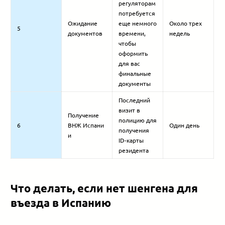
регуляторам
потребуется
Ожидание
еще немного
Около трех
5
документов
времени,
недель
чтобы
оформить
для вас
финальные
документы
Последний
визит в
Получение
полицию для
6
ВНЖ Испани
Один день
получения
и
ID-карты
резидента
Что делать, если нет шенгена для
въезда в Испанию