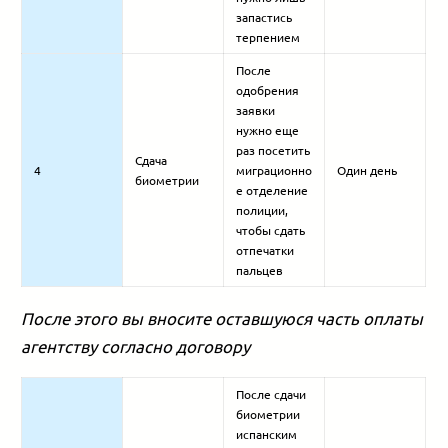
запастись
терпением
После
одобрения
заявки
нужно еще
раз посетить
Сдача
4
миграционно
Один день
биометрии
е отделение
полиции,
чтобы сдать
отпечатки
пальцев
После этого вы вносите оставшуюся часть оплаты
агентству согласно договору
После сдачи
биометрии
испанским