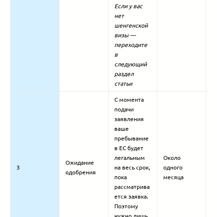
Если у вас
нет
шенгенской
визы —
переходите
в
следующий
раздел
статьи
С момента
подачи
заявления
ваше
пребывание
в ЕС будет
легальным
Около
Ожидание
3
на весь срок,
одного
одобрения
пока
месяца
рассматрива
ется заявка.
Поэтому
нужно лишь