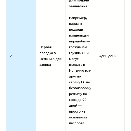
для подачи
заявления
.
Например,
вариант
подходит
владельцам
пирадобы —
Первая
гражданам
поездка в
Грузии. Они
2
Один день
Испанию для
могут
заявки
въехать в
Испанию или
другую
страну ЕС по
безвизовому
режиму на
срок до 90
дней —
просто на
основании
паспорта.