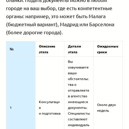
городе на ваш выбор, где есть компетентные
органы: например, это может быть Малага
(бюджетный вариант), Мадрид или Барселона
(более дорогие города).
Описание
Детали
Ожидаемые
№
этапа
этапа
сроки
Вы
озвучиваете
ваши
обстоятельс
тва и
отправляете
в агентство
Консультаци
имеющиеся
Около двух
1
я
документы.
недель
и подготовка
Специалисты
составляют
индивидуаль