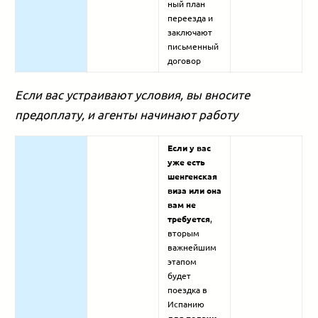
ный план
переезда и
заключают
письменный
договор
Если вас устраивают условия, вы вносите
предоплату, и агенты начинают работу
Если у вас
уже есть
шенгенская
виза или она
вам не
требуется
,
вторым
важнейшим
этапом
будет
поездка в
Испанию