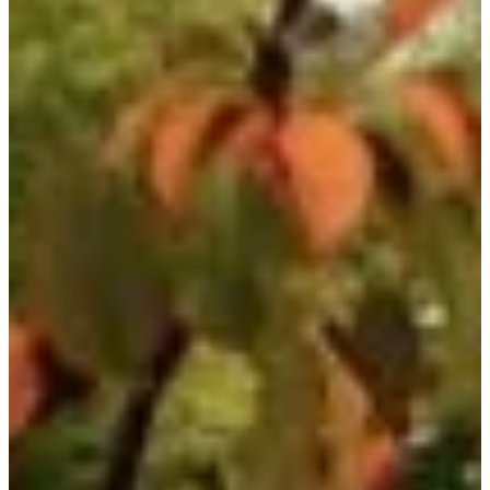
Контакт
Section
Ваше имя
*
Эл. почта
*
Ваш телефон
Связаться со мной