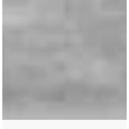
Контакт
Section
Ваше имя
*
Эл. почта
*
Ваш телефон
Связаться со мной