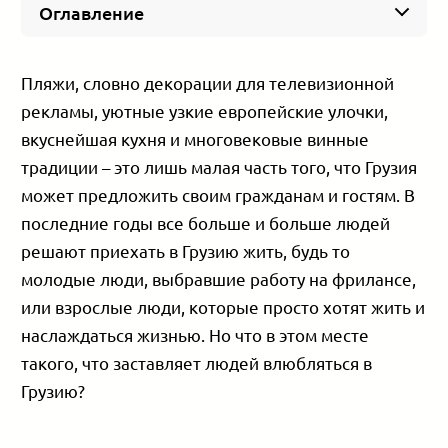
Оглавление
Грузия предлагает простые визовые
процедуры
Пляжи, словно декорации для телевизионной
Грузия – бюджетная страна
рекламы, уютные узкие европейские улочки,
Грузия очень безопасна
вкуснейшая кухня и многовековые винные
В Грузии гостеприимная социальная и
культурная среда
традиции – это лишь малая часть того, что Грузия
Грузинский язык – красивый и сложный
может предложить своим гражданам и гостям. В
Грузия находится в удобной локации
последние годы все больше и больше людей
В Грузии климат, о котором вы мечтали
решают приехать в Грузию жить, будь то
Грузия предлагает простой процесс получения
молодые люди, выбравшие работу на фрилансе,
медицинской страховки
или взрослые люди, которые просто хотят жить и
Подведение итогов
наслаждаться жизнью. Но что в этом месте
такого, что заставляет людей влюбляться в
Грузию?