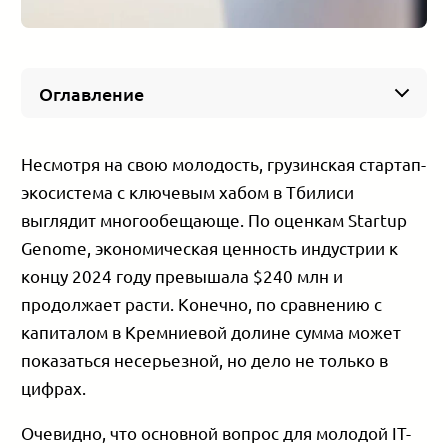
Оглавление
CityPay.io — интеграция криптовалюты в
финтех
Несмотря на свою молодость, грузинская стартап-
Humanode — децентрализованный блокчейн
экосистема с ключевым хабом в Тбилиси
Theneo — искусственный интеллект и API
выглядит многообещающе. По оценкам Startup
DataMind — банковская аналитика
Genome, экономическая ценность индустрии к
Elven Technologies — безопасность EV
концу 2024 году превышала $240 млн и
Другие проекты, заслуживающие внимания
продолжает расти. Конечно, по сравнению с
Почему Грузия — отличное место для стартапа
капиталом в Кремниевой долине сумма может
Где компаниям в Грузии искать
финансирование
показаться несерьезной, но дело не только в
цифрах.
Очевидно, что основной вопрос для молодой IT-