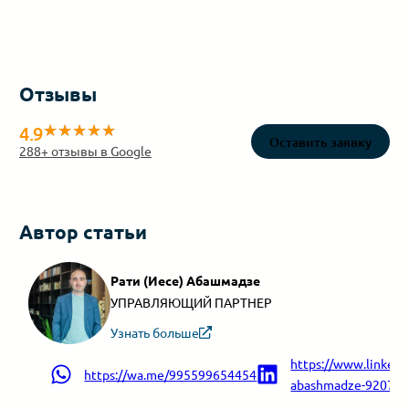
Отзывы
4.9
Оставить заявку
288
+ отзывы в Google
Автор статьи
Рати (Иесе) Абашмадзе
УПРАВЛЯЮЩИЙ ПАРТНЕР
Узнать больше
https://www.linkedin
https://wa.me/995599654454
abashmadze-9207a9