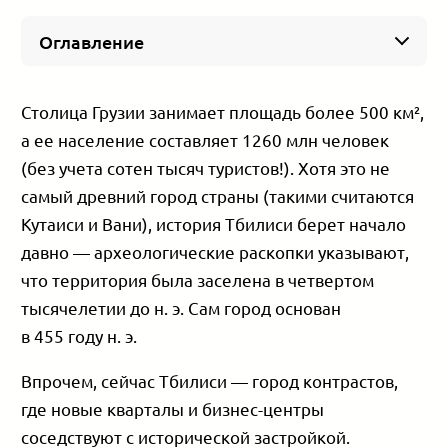
Оглавление
Пара слов об уровне жизни в Тбилиси
Центральная часть города (и Сабуртало)
Столица Грузии занимает площадь более 500 км²,
Ваке — один из самых модных районов
а ее население составляет 1260 млн человек
Мтацминда — для инвестиций в турсектор
(без учета сотен тысяч туристов!). Хотя это не
Чугурети и Авлабари — на пересечении
самый древний город страны (такими считаются
культур
Кутаиси и Вани), история Тбилиси берет начало
Сабуртало — идеальный вариант для семей
давно — археологические раскопки указывают,
Районы южной части Тбилиси
что территория была заселена в четвертом
Исани — зеркальный вариант Сабуртало
Крцаниси — тихий и зеленый «спальник»
тысячелетии до н. э. Сам город основан
Северная (и очень северная) часть города
в 455 году н. э.
Дидубе — трафиковый район с изюминкой
Впрочем, сейчас Тбилиси — город контрастов,
Диди Дигоми — активно растущий и
недорогой
где новые кварталы и бизнес-центры
соседствуют с исторической застройкой.