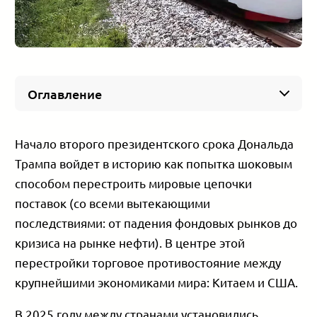
Оглавление
Одна из альтернатив в условиях торговых
барьеров
Начало второго президентского срока Дональда
Стратегическое расположение в центре
Трампа войдет в историю как попытка шоковым
континента
способом перестроить мировые цепочки
Выгодные условия торговли с другими
странами
поставок (со всеми вытекающими
Низкие налоги для иностранного бизнеса
последствиями: от падения фондовых рынков до
Привлекательный рынок труда
кризиса на рынке нефти). В центре этой
Другие преимущества Грузии
перестройки торговое противостояние между
крупнейшими экономиками мира: Китаем и США.
В 2025 году между странами установились,