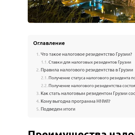
VICES.GE
Оглавление
Что такое налоговое резидентство Грузии?
Ставки для налоговых резидентов Грузии
Правила налогового резидентства в Грузии
Получение статуса налогового резидента по
Получение налогового резидентства сост
Как стать налоговым резидентом Грузии со
Кому выгодна программа HNWI?
Подведем итоги
Преимущества нало