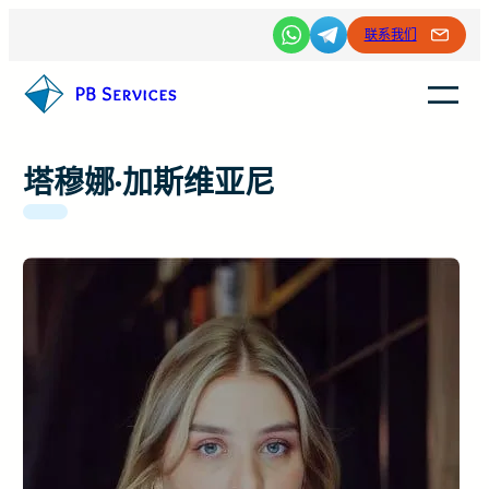
跳
联系我们
至
内
容
塔穆娜·加斯维亚尼