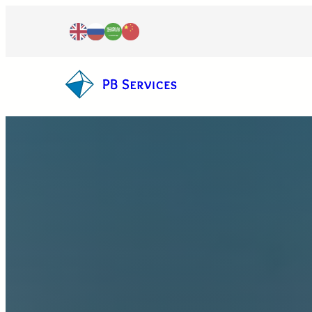
跳
至
内
容
全方位房地产服务
格鲁吉亚公司注册
房地产投资
个体企业家
房地产法律支持
国际IT公司
会计与记账
房地产评估
IT虚拟区公司
企业银行账户
法律外包
房产居留许可