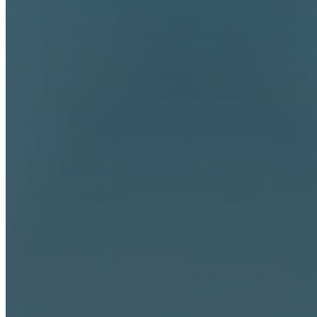
格鲁吉亚加密货币牌照
签证与居留许可证
个人银行账户
人力资源外包
物业管理
乔治亚州婚礼
自由区企业注册
格鲁吉亚税务居民身份
开设经纪账户
双认证与公正
物业翻新
在格鲁吉亚第比利斯结婚