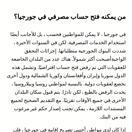
بنك سولو
بنك ليبرتي
من يمكنه فتح حساب مصرفي في جورجيا؟
بنك تيرا
ملخص للمصارف الجورجية الرئيسية
في جورجيا ، لا يمكن للمواطنين فحسب ، بل للأجانب أيضًا
الخلاصة
استخدام الخدمات المصرفية. لكن في السنوات الأخيرة ،
شددت البنوك الجورجية متطلباتها. إجرائات التحقق
الواجبةأصبحت أكثر شمولاً. هناك عدد من البلدان الخاضعة
للعقوبات التي تم رفض فتح حساب افتراضيًا. وتشمل هذه
الدول سوريا وإيران وأفغانستان وكوريا الشمالية ودول أخرى
تخضع لعقوبات دولية. بالنسبة لمواطني روسيا وبيلاروسيا ،
يحدث الرفض بالطبع ، لكن نادرًا. يتم قبول سكان البلدان
الأخرى في جميع الأوقات تقريبًا. مع التقديم الصحيح لجميع
المستندات اللازمة ، يمكن تجنب إصدار حكم غير مرغوب
فيه من البنك.
إذا كان لدى مواطن أجنبي تصريح إقامة في جورجيا ، فإن