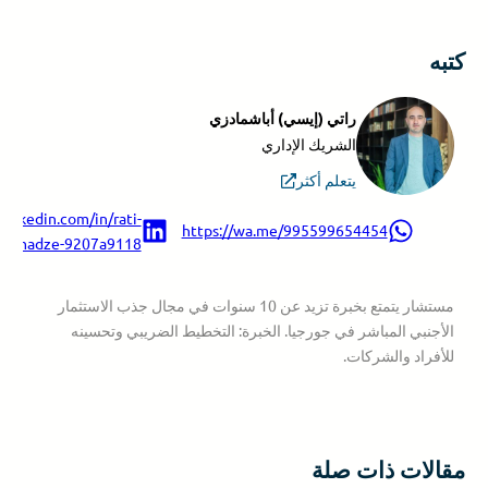
كتبه
راتي (إيسي) أباشمادزي
الشريك الإداري
يتعلم أكثر
.linkedin.com/in/rati-
https://wa.me/995599654454
ashmadze-9207a9118/
مستشار يتمتع بخبرة تزيد عن 10 سنوات في مجال جذب الاستثمار
الأجنبي المباشر في جورجيا. الخبرة: التخطيط الضريبي وتحسينه
للأفراد والشركات.
مقالات ذات صلة