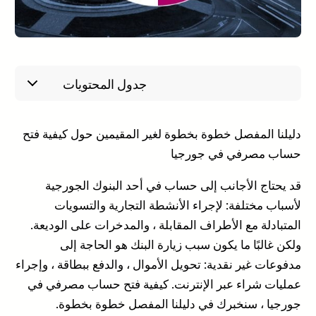
جدول المحتويات
من يمكنه فتح حساب مصرفي في جورجيا؟
أنواع الحسابات في البنوك الجورجية
دليلنا المفصل خطوة بخطوة لغير المقيمين حول كيفية فتح
متطلبات فتح حساب مصرفي
حساب مصرفي في جورجيا
إجراءات لفتح حساب مصرفي عن بُعد خطوة بخطوة
قد يحتاج الأجانب إلى حساب في أحد البنوك الجورجية
توثيق وتصديق الوثيقة
أرسل المستندات إلى جورجيا إلى ممثلك في جورجيا
لأسباب مختلفة: لإجراء الأنشطة التجارية والتسويات
ترجمة وتوثيق المستند وإجراءات “تعرف علي عميلك”
المتبادلة مع الأطراف المقابلة ، والمدخرات على الوديعة.
تقديم المستندات لفتح الحساب
ولكن غالبًا ما يكون سبب زيارة البنك هو الحاجة إلى
احصل على تفاصيل حسابك
مدفوعات غير نقدية: تحويل الأموال ، والدفع ببطاقة ، وإجراء
قائمة بملخص العملية
عمليات شراء عبر الإنترنت. كيفية فتح حساب مصرفي في
أفضل البنوك الجورجية لفتح حساب مصرفي
جورجيا ، سنخبرك في دليلنا المفصل خطوة بخطوة.
بنك جورجيا