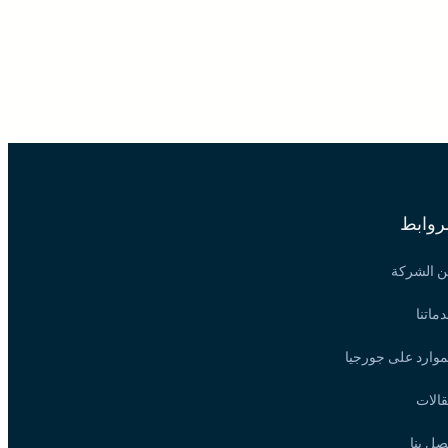
لروابط
 الشركة
ماتنا
موارد على جورجيا
الات
صل بنا