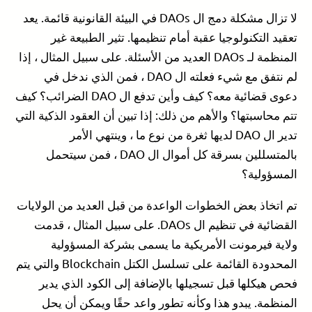
لا تزال مشكلة دمج ال DAOs في البيئة القانونية قائمة. يعد
تعقيد التكنولوجيا عقبة أمام تنظيمها. تثير الطبيعة غير
المنظمة لـ DAOs العديد من الأسئلة. على سبيل المثال ، إذا
لم نتفق مع شيء فعلته ال DAO ، فمن الذي ندخل في
دعوى قضائية معه؟ كيف وأين تدفع ال DAO الضرائب؟ كيف
تتم محاسبتها؟ والأهم من ذلك: إذا تبين أن العقود الذكية التي
تدير ال DAO لديها ثغرة من نوع ما ، وينتهي الأمر
بالمتسللين بسرقة كل أموال ال DAO ، فمن سيتحمل
المسؤولية؟
تم اتخاذ بعض الخطوات الواعدة من قبل العديد من الولايات
القضائية في تنظيم ال DAOs. على سبيل المثال ، قدمت
ولاية فيرمونت الأمريكية ما يسمى بشركة المسؤولية
المحدودة القائمة على تسلسل الكتل Blockchain والتي يتم
فحص هيكلها قبل تسجيلها بالإضافة إلى الكود الذي يدير
المنظمة. يبدو هذا وكأنه تطور واعد حقًا ويمكن أن يحل