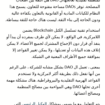
المصلحة. توفر DAOs مساحة مفتوحة للتعاون. يسمح هذا
النظام للكيانات المادية أو القانونية بالتعاون بكفاءة عالية
ودون الحاجة إلى بناء الثقة. ليست هناك حاجة للثقة ببساطة.
استخدام تقنية تسلسل الكتل Blockchain يضمن
اللامركزية. في الواقع ، لا يمكن لأي طرف بمفرده أن يبدأ أو
ينفذ أي قرار دون الإجماع المشترك لجميع الأعضاء. لا يمكن
إتلاف هذه البيانات أو تعديلها ، ولا يمكن تغيير القواعد إلا
بموافقة جميع الأطراف المعنية في الشبكة.
بمعنى ، تعمل ال DAO بشكل مشابه للشركة ، على الرغم
من أنها تفعل ذلك بطريقة أكثر لامركزية ولا تستخدم
القواعد الهرمية التقليدية والبيروقراطية. هناك مشكلة مهمة
أخرى تحلها DAO وهي المواءمة بين مصالح المنظمة
ومصالح أعضائها.
يتم التعامل مع ما يسمى بمشاكل
الوكيل الرئيسي
التي