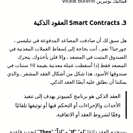
فيتاليك بوتيرين Vitalik Buterin
3.
Smart Contracts
العقود الذكية
هل سبق لك أن صادفت المصاعد المدفوعة في تبليسي ،
جورجيا؟ نعم ، أنت بحاجة إلى إسقاط العملات المعدنية في
الصندوق المثبت في المصعد ، وإلا فلن يأخذوك. يتحرك
المصعد فقط إذا أسقطت عملة معدنية بقيمة 10 سنتات في
صندوقها الأسود. هذا شكل من أشكال العقد المشفر ، والذي
يمكننا أن نطلق عليه أيضًا العقد الذكي.
العقد الذكي هو برنامج كمبيوتر يهدف إلى تنفيذ
الأحداث والإجراءات أو التحكم فيها أو توثيقها تلقائيًا
وفقًا لشروط العقد أو الاتفاقية.
يستخدم العقد دائمًا “
” “
” و “
” “
” لتحديد قاعدة
لو
If
إذاً
Then