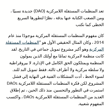
1. Blockchain تسلسل الكتل
2. Ethereum Network شبكة إثيريوم
تعد المنظمات المستقلة اللامركزية (DAO) جديدة نسبيًا ،
3. Smart Contracts العقود الذكية
ومن الصعب الكتابة عنها بدقة ، نظرًا لتطورها السريع
إذا ما هي المنظمات المستقلة اللامركزية DAOs ؟
الخطى كما نكتب
تقرير جارتنر للتكنولوجيا المستجدة
الآثار الفنية والأخلاقية للمنظمات اللامركزية المستقلة
كان مفهوم المنظمات المستقلة المركزية موجودًا منذ عام
DAOs
2014 ، وكان المثال الحقيقي الأول هو “
المنظمات المستقلة
الآثار الفنية
المركزية
وهو أكبر مشروع تمويل جماعي في التاريخ. لقد
الآثار الأخلاقية
كانت منظمة لامركزية تمامًا مع أولئك الذين يمولون
خاتمة
المنظمة ويمتلكون الحق الكامل في الإدارة. لا بيروقراطية
ولا سلطة مركزية ولا أطراف ثالثة. فقط تمويل الند للند.
لسوء الحظ ، أدت المشكلات الفنية في النهاية إلي فشل
المشروع, لكن فكرة المنظمات المستقلة اللامركزية DAOs
استمرت في التطور والتحسين. منذ ذلك الحين ، تم إطلاق
العديد من المنظمات المستقلة اللامركزية DAOs ، واكتسب
المفهوم شعبية.