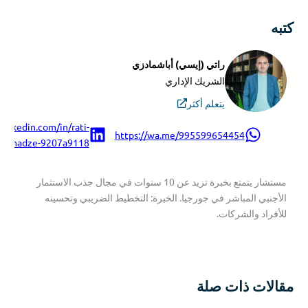
كتبه
راتي (إيسي) أباشمادزي
الشريك الإداري
يتعلم أكثر
.linkedin.com/in/rati-
https://wa.me/995599654454
ashmadze-9207a9118/
مستشار يتمتع بخبرة تزيد عن 10 سنوات في مجال جذب الاستثمار
الأجنبي المباشر في جورجيا. الخبرة: التخطيط الضريبي وتحسينه
للأفراد والشركات.
مقالات ذات صلة